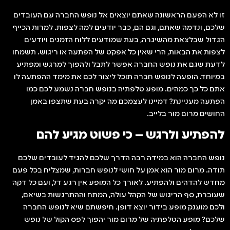
זו לא הפעם הראשונה שאתם יוצאים אל נופש החברה עם העובדים
שלכם, ונדמה שאתם, וגם הם, כבר יודעים למה לצפות. למרות הכייף
הגדול שבלצאת מהשיגרה, בעת שמודעים ללוח הזמנים ויודעים
לצפות את הבאות, הרי שאין כל אפקט של הפתעה או ריגוש. תשמחו
לדעת שגם את נופש החברה אפשר לתבל ולהפוך למרגש ומפתיע
במיוחד. הופעה לנופש חברה תוכל ליצור לכם את מימד ההפתעה לו
אתם כל כך כמהים. מופע טלפתיה בנופש חברה נשמע לכם כמו
הפתעה מעניינת? דמיינו לעצמכם מה יקרה בעת שתצפו באמן
החושים מרום מור בלייב.
להפתיע ולרגש – כי פשוט מגיע להם
נופש החברה הוא במידה רבה הדרך שלכם להגיד לעובדים שלכם
תודה. מרום מור הוא אמן על חושי לנופש חברות, שמצליח בכל פעם
מחדש להדהים ולהפתיע. לאורך כל המופע אין רגע דל, ועם כל דקה
שעוברת, סף הריגוש של הקהל עולה, המתח וההתרגשות בשיאם,
ולכם מוענק מופע בידור יוצא דופן. חיפשתם שיא לנופש החברה
שלכם? מופע הטלפתיה של מרום מור יהפוך לפס הקול של נופש