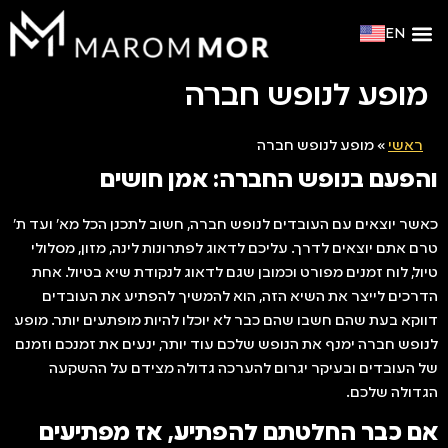
EN
מופע דה ז’ה וו
צור קשר
מופעים פתוחים
סוגי אירועים
מופע לנופש חברה
ראשי
»
מופע לנופש חברה
והפעם בנופש החברה: אמן חושים
כאשר יוצאים עם העובדים לנופש חברה, חשוב לתכנן הכל מא' ועד ת'
טרם אתם יוצאים לדרך. עליכם לדאוג לפתרונות לינה, מזון, מסלולי
טיול, לוח זמנים מפורט וכמובן שגם לדאוג לנקודת שיא בטיול. אחת
הדרכים לייצר את השיא הזה, הוא להמשיך להפתיע את העובדים
דווקא בעת שהם חשבו שהם כבר לא יוכלו להיות מופתעים יותר. מופע
לנופש חברה ימנף את הנופש שלכם עוד יותר, ינעים את זמנכם וזמנם
של העובדים ובעיקר יגרום להערכה גדולה מצידם על ההשקעה
הגדולה שלכם.
אם כבר החלטתם להפתיע, אז מפתיעים