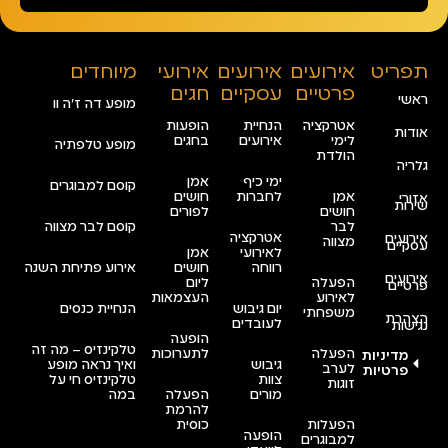
תפריט
אירועים
אירועים
אירועי
מיוחדים
פרטיים
עסקיים
חגים
ראשי
מופע דה ז’ה וו
אטרקציה
הנחיית
הופעות
אודות
לימי
אירועים
בחגים
מופע טלפתיה
הולדת
גלריה
ימי כיף
אמן
קוסם למבוגרים
אמן
לחברות
חושים
אזורי
שירות
חושים
לפורים
לבר
קוסם לבר מצווה
אטרקציה
אירועים
מצווה
עסקיים
לאירועי
אמן
רווחה
חושים
אירוע פתיחת השנה
אירועים
הפעלה
ליום
פרטיים
לאירוע
העצמאות
יום גיבוש
הנחיית כנסים
משפחתי
הצהרת
לעובדים
נגישות
הופעה
טלקינזיס – מה זה
הפעלה
לתערוכות
מדיניות
גיבוש
ואיך נראה מופע
לערב
פרטיות
צוות
טלקינזיס חי על
זוגות
מורים
הפעלה
במה
להרמת
הפעלות
כוסית
הופעה
למבוגרים