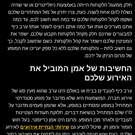
חלק ממעגל הלקוחות הייתה באמצעות ניוזלייטרים או שי שהיה
נשלח להם אחת לשנה. כעת, צרו יתרון אל מול המתחרים שלכם
ושקפו לקהל הלקוחות שלכם עד כמה הוא חשוב לכם, עד כמה
אתם מעריכים אותו ועד כמה אתם רוצים לשמר אותו! ערב כיף
למבוגרים שהינם חלק מקהל הלקוחות הקבוע שלכם, ישפר את
המוניטין שלכם וישמר את קהל הלקוחות. כשם שחשוב לקבל, כך
גם חשוב לתת – והלקוחות שלכם ללא כל ספק יעריכו את המופע
של מרום הניתן על ידכם.
החשיבות של אמן המוביל את
האירוע שלכם
ערב כיף לעובדים בבית או באולם הינו ערב שהוא מעין סוג של
אירוע חברה. המשמעות היא שלא מדובר על מופע סטנדרטי
המתחיל במופע ומסתיים במופע, אלא שהמון פעמים מדובר על
לו"ז שלם המתחיל בנשיאת דברים, חלוקת תעודות הצטיינות
לעובדים ולאחר מכן המופע. מרום הינו אמן כריזמטי, בעל חוש
הומור והמון חן, שיכול להציע גם
שירותי הנחיית אירועים
לאירוע
שלכם. בעת שיש מנחה לאירוע, ניתן גם לתחום את האירוע בתוך