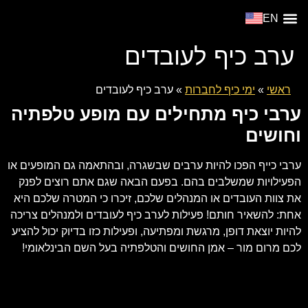
EN
מופע דה ז’ה וו
צור קשר
סוגי אירועים
מופעים פתוחים
ערב כיף לעובדים
ראשי
»
ימי כיף לחברות
»
ערב כיף לעובדים
ערבי כיף מתחילים עם מופע טלפתיה
וחושים
ערבי כייף הפכו להיות ערבים שבשגרה, ובהתאמה גם המופעים או
הפעילויות שמשלבים בהם. בפעם הבאה שגם אתם רוצים לפנק
את צוות העובדים או המנהלים שלכם, זיכרו כי המטרה שלכם היא
אחת: להשאיר חותם! פעילות לערב כיף לעובדים ולמנהלים צריכה
להיות יוצאת דופן, מרגשת ומפתיעה, ופעילות כזו בדיוק יכול להציע
לכם מרום מור – אמן החושים והטלפתיה בעל השם הבינלאומי!