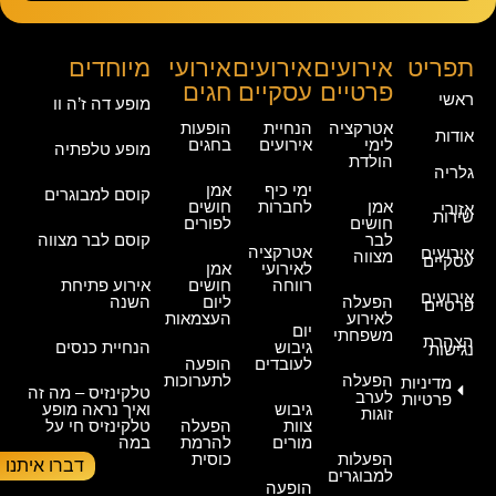
תפריט
אירועים
אירועים
אירועי
מיוחדים
פרטיים
עסקיים
חגים
ראשי
מופע דה ז’ה וו
אטרקציה
הנחיית
הופעות
אודות
לימי
אירועים
בחגים
מופע טלפתיה
הולדת
גלריה
ימי כיף
אמן
קוסם למבוגרים
אמן
לחברות
חושים
אזורי
שירות
חושים
לפורים
לבר
קוסם לבר מצווה
אטרקציה
אירועים
מצווה
עסקיים
לאירועי
אמן
רווחה
חושים
אירוע פתיחת
אירועים
הפעלה
ליום
השנה
פרטיים
לאירוע
העצמאות
יום
משפחתי
הצהרת
גיבוש
הנחיית כנסים
נגישות
לעובדים
הופעה
הפעלה
לתערוכות
מדיניות
טלקינזיס – מה זה
לערב
פרטיות
גיבוש
ואיך נראה מופע
זוגות
צוות
הפעלה
טלקינזיס חי על
מורים
להרמת
במה
הפעלות
כוסית
דברו איתנו
למבוגרים
הופעה