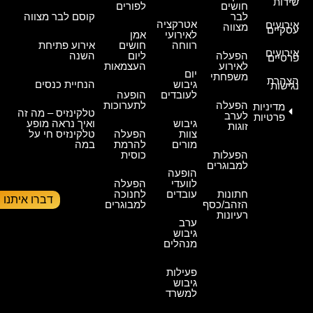
שירות
חושים
לפורים
לבר
קוסם לבר מצווה
אטרקציה
אירועים
מצווה
עסקיים
לאירועי
אמן
רווחה
חושים
אירוע פתיחת
אירועים
הפעלה
ליום
השנה
פרטיים
לאירוע
העצמאות
יום
משפחתי
הצהרת
גיבוש
הנחיית כנסים
נגישות
לעובדים
הופעה
הפעלה
לתערוכות
מדיניות
טלקינזיס – מה זה
לערב
פרטיות
גיבוש
ואיך נראה מופע
זוגות
צוות
הפעלה
טלקינזיס חי על
מורים
להרמת
במה
הפעלות
כוסית
למבוגרים
הופעה
לוועדי
הפעלה
חתונות
עובדים
לחנוכה
דברו איתנו
הזהב/כסף
למבוגרים
רעיונות
ערב
גיבוש
מנהלים
פעילות
גיבוש
למשרד