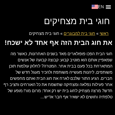
EN
מופע דה ז’ה וו
צור קשר
סוגי אירועים
מופעים פתוחים
חוגי בית מצחיקים
ראשי
»
חוגי בית למבוגרים
»
חוגי בית מצחיקים
את חוג הבית הזה אף אחד לא ישכח!
חוגי הבית הפכו פופולארים מאד בשנים האחרונות, כאשר מה
שמאפיין אותם הוא מוטיב קבוע: קבוצה קבועה של אנשים
המתארחת בכל פעם בבית אחר. המטרה? לחלוק עולמות תוכן
משותפים, ליהנות מעשייה משותפת ולהכיר מעגל חדש של
חברים. הגיע התור שלכם לארח את חוג הבית ואתם מחפשים
אחר פעילות נפלאה ומצחיקה שתשמח את כל האורחים ותציב רף
חדש? מרצה מצחיק לחוג בית יש רק אחד: מרום מור! מופע של
טלפתיה וחושים לא ישאיר אף חבר אדיש…