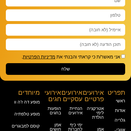
אני מאשר/ת כי קראתי והבנתי את
מדיניות הפרטיות
.
שלח
תפריט
אירועים
אירועים
אירועי
מיוחדים
פרטיים
עסקיים
חגים
ראשי
מופע דה ז’ה וו
אטרקציה
הנחיית
הופעות
אודות
לימי
אירועים
בחגים
מופע טלפתיה
הולדת
גלריה
ימי כיף
אמן
קוסם למבוגרים
אמן
לחברות
חושים
אזורי