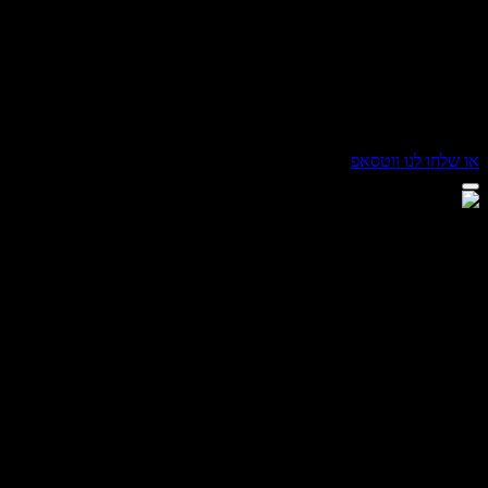
שלחו לנו ווטסאפ
ום מור
ן חושים
ום מור
, איך אפשר לעזור?