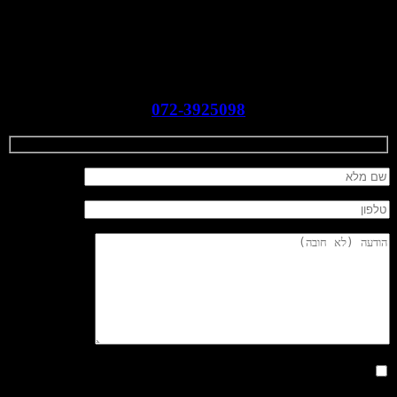
מופע טלפתיה מהפנט ובלתי נשכח!
השאירו פרטים לקבלת הצעת מחיר למופע:
072-3925098
אני מאשר/ת כי קראתי והבנתי את מדיניות הפרטיות