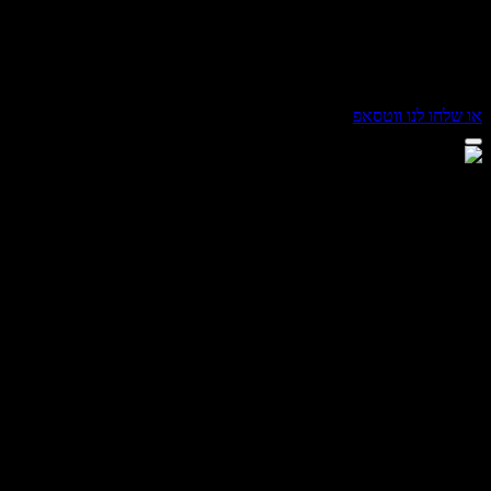
שלחו לנו ווטסאפ
ום מור
ן חושים
ום מור
, איך אפשר לעזור?