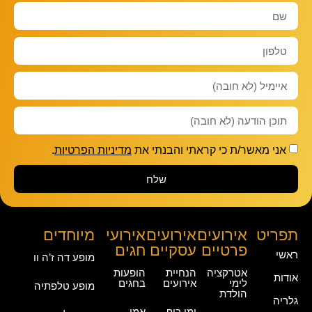
אני מאשר/ת כי קראתי והבנתי את
מדיניות הפרטיות
.
שלח
תפריט
אירועים
אירועים
אירועי
מיוחדים
פרטיים
עסקיים
חגים
ראשי
מופע דה ז’ה וו
אטרקציה
הנחיית
הופעות
אודות
לימי
אירועים
בחגים
מופע טלפתיה
הולדת
גלריה
ימי כיף
אמן