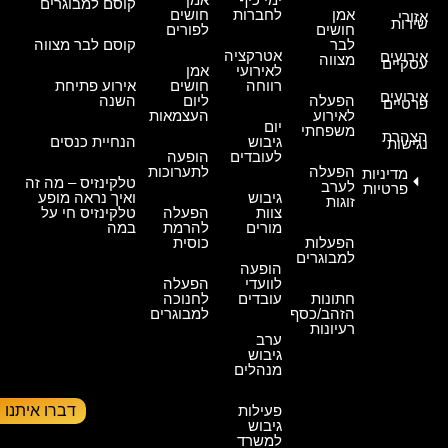
קוסם למבוגרים
אמן
לחברות
חושים
אזורי
שירות
חושים
לפורים
לבר
קוסם לבר מצווה
אטרקציה
אירועים
מצווה
עסקיים
לאירועי
אמן
רווחה
חושים
אירוע פתיחת
אירועים
הפעלה
ליום
השנה
פרטיים
לאירוע
העצמאות
יום
משפחתי
הצהרת
גיבוש
הנחיית כנסים
נגישות
לעובדים
הופעה
הפעלה
לתערוכות
מדיניות
טלקינזיס – מה זה
לערב
פרטיות
גיבוש
ואיך נראה מופע
זוגות
צוות
הפעלה
טלקינזיס חי על
מורים
להרמת
במה
הפעלות
כוסית
למבוגרים
הופעה
לוועדי
הפעלה
חתונות
עובדים
לחנוכה
הזהב/כסף
למבוגרים
רעיונות
ערב
גיבוש
מנהלים
דברו איתנו
פעילות
גיבוש
למשרד