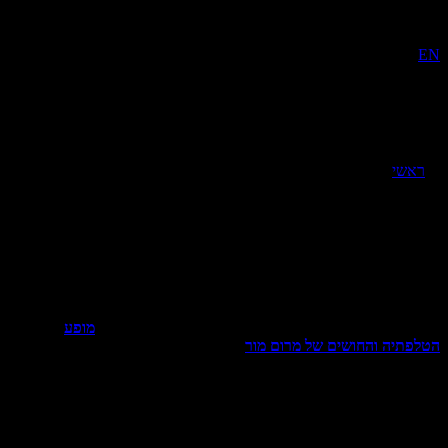
ירוע פתיחת השנה
ראשי
»
אירוע פתיחת השנה
 שנה מתחילה עם אירוע פתיחת השנה
ועי פתיחת השנה הינה אירועים מרגשים, אשר נהוג לחגוג אותם בדרך
חדת ומפתיעה. בכל מסגרות התעסוקה, נוהגים המעסיקים להעניק טון
בי ומפנק לעובדים, רגע לפני שנכנסים אל שיגרת העבודה עם בואה של
נה החדשה. החלטתם לערוך אירוע לפתיחת שנה ואתם רוצים
פתיע את העובדים שלכם? העניקו להם טעם מרגש עם
מופע
לפתיה והחושים של מרום מור
.