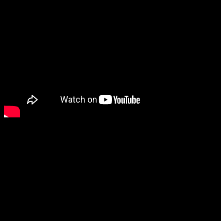
 הולכת להראות כל השנה שלכם
 אחת נאמר כי חגיגות השנה החדשה הן ההשתקפות של השנה הבאה
נו לטובה. אם כן, בעת שאתם מחפשים רעיון לערב פתיחת שנה, הרי
ש לכם אחריות: להבטיח כי האירוע המרגש שאתם מארגנים לעובדים
כם, יהיה רק שריקת הפתיחה לכל העתיד לבוא. מופע הטלפתיה
ושים של אמן החושים הבינלאומי מרום מור, מבטיח לכם חגיגה נפלאה
וססת על בידור איכותי, חוויה יוצאת דופן והיכרות עם עולם חדש