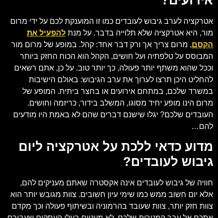
אטרקציה לערב גיבוש לעובדים כמו זו המוענקת לכם על ידי מרום
מור, היא אטרקציה שלא תלוייה בדבר. על מנת
להפעיל את
הקסם
, מרום צריך אך ורק דבר אחד: קהל. במופע של מרום מור
המבוסס על טלפתיה ועל חושים, הקהל הוא הכוח החזק ביותר
וככל שהוא משתף יותר פעולה, כך יותר טוב. על כן, אתם רשאים
להחליט היכן תרצו לערוך את ערב הגיבוש: באולם הישיבות
במשרד שלכם, במתחם אירועים או בחצר ביתית. המופע של
מרום הינו מופע יחיד מסוגו, המשלב בידור, כריזמה וחושים.
העובדים שלכם? יגלו שישנם דברים שהם לא באמת היו מודעים
להם…
מדוע כדאי ללכת על אטרקציה ליום
גיבוש לעובדים?
חוויה של גיבוש לעובדים אינה אקסטרה שאתם מעניקים להם,
אלא יום חשוב ממש כמו שימי עיון חשובים. צוות מגובש יותר הוא
צוות חזק יותר, צוות שעובד בהרמוניה ובשיתוף פעולה וכך מקדם
אתכם אל עבר המטרות שלכם. לא מעטים בעלי העסקים שעבורם