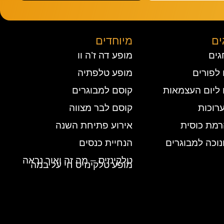
ים
מיוחדים
גים
מופע דה ז’ה וו
לפורים
מופע טלפתיה
 ליום העצמאות
קוסם למבוגרים
רוכות
קוסם לבר מצווה
מת כוסית
אירוע פתיחת השנה
וכה למבוגרים
הנחיית כנסים
טלקינזיס – מה זה ואיך נראה
מופע טלקינזיס חי על במה