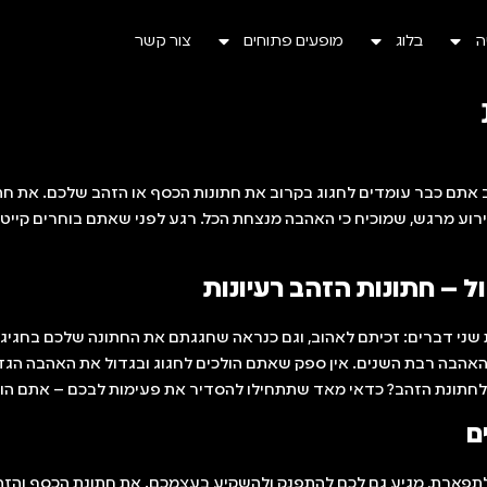
ה
בלוג
מופעים פתוחים
צור קשר
מדובר על אירוע מרגש, שמוכיח כי האהבה מנצחת הכל. רגע לפני שאתם בוחרים ק
ל – חתונות הזהב רעיונות
ני דברים: זכיתם לאהוב, וגם כנראה שחגגתם את החתונה שלכם בחגיגה ק
האהבה רבת השנים. אין ספק שאתם הולכים לחגוג ובגדול את האהבה הגדו
לחתונת הזהב? כדאי מאד שתתחילו להסדיר את פעימות לבכם – אתם הול
ם
תפארת, מגיע גם לכם להתפנק ולהשקיע בעצמכם. את חתונת הכסף והזה