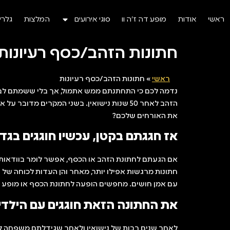
ראשי
אודות
מופע דה ז’ה וו
סוגי אירועים
המלצות
גלרי
חתונות הזהב/כסף רעיונות
ראשי
»
חתונות הזהב/כסף רעיונות
הזהב לאחר 50 שנות נישואין. בשני המקרים 
את האורחים שלכם?
אז חגגתם בקטן, עכשיו חוגגים בגדו
אם הגעתם לחתונת הזהב או הכסף, אפשר לומר בוודאות ש
חתונות מרגשות אפילו יותר, מאחר והן העדות לכוחה של 
עם אמן חושים. מחפשים הופעה לחתונת הכסף או מופע 
את החתונה הזאת חוגגים עם הילדי
לאחר שנים רבות של נישואין ולאחר שגידלתם משפחה ל