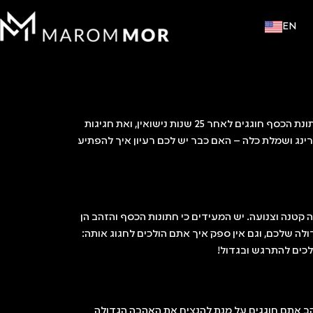
EN
נדמה לכם כי התחתנתם ממש אתמול, אך בלי ששמתם לב אתם כבר עומדים לחגוג בקרוב את חתונות הכסף או הזהב שלכם. את חתונת הכסף חוגגים לאחר 25 שנות נישואין, ואת חגיגות
ייטרינג ושמלת כלה – האם כבר יש לכם רעיון איך להפתיע
טנה וצנועה. יש המעידים כי חתונות הכסף והזהב הן
לה שלכם, וגם אין ספק איך אתם הולכים לחגוג אותה:
כים להתרגש ובגדול!
ב אתם חוגגים על מנת להנציח את האהבה הגדולה